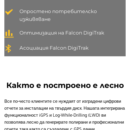
Опростено потребителско 
изживяване
Оптимизация на Falcon DigiTrak
Асоциация Falcon DigiTrak
Както е построено е лесно
Все по-често клиентите се нуждаят от изградени цифрови 
отчети за инсталации на твърдия диск. Нашата интегрирана 
функционалност iGPS и Log-While-Drilling (LWD) ви 
позволява лесно да генерирате полирани и професионални 
отчети, така както са създадени, с GPS данни.