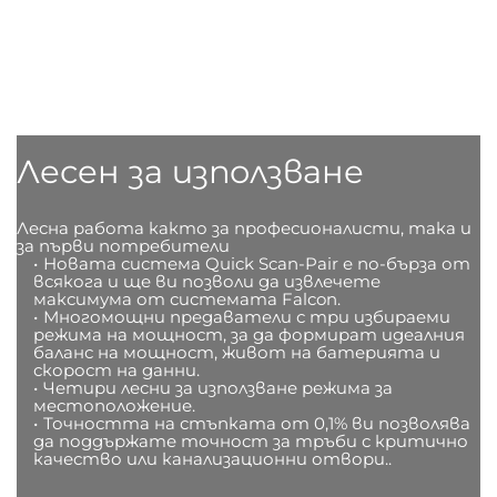
Лесен за използване
Лесна работа както за професионалисти, така и 
за първи потребители
Новата система Quick Scan-Pair е по-бърза от 
всякога и ще ви позволи да извлечете 
максимума от системата Falcon.
Многомощни предаватели с три избираеми 
режима на мощност, за да формират идеалния 
баланс на мощност, живот на батерията и 
скорост на данни.
Четири лесни за използване режима за 
местоположение.
Точността на стъпката от 0,1% ви позволява 
да поддържате точност за тръби с критично 
качество или канализационни отвори.. 