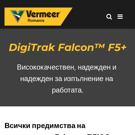
Corporation
-
Romania
Vermeer
Corporation
-
DigiTrak Falcon™ F5+
Romania
Висококачествен, надежден и 
надежден за изпълнение на 
работата.
Всички предимства на 