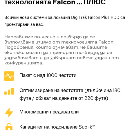
технологията Falcon ... ПЛЮС
Всички нови системи за локация DigiTrak Falcon Plus HDD са 
проектирани за вас.
Направихме по-лесно и по-бързо да се 
възползваме изцяло от технологията Falcon; 
Подобрения, които означават, че вашите 
екипажи могат да тренират по-бързо, да се 
задълбочават и да завършат повече задачи от 
конкуренцията.
Пакет с над 1000 честоти
Оптимизиране на честотата (дълбочина 180 
фута / обхват на данните от 220 фута)
Многомощни предаватели
Капацитет на подсилване Sub-k™