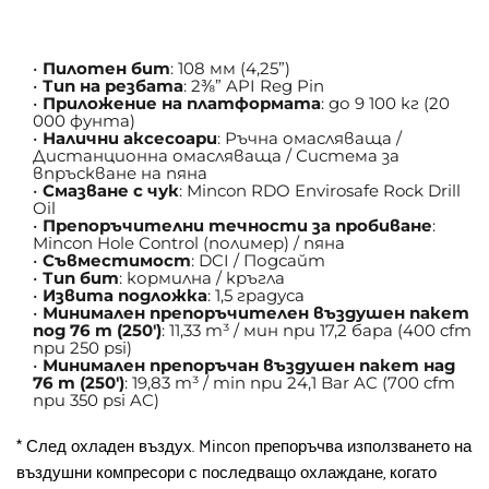
Пилотен бит
: 108 мм (4,25”)
Тип на резбата
: 2⅜” API Reg Pin
Приложение на платформата
: до 9 100 кг (20 
000 фунта)
Налични аксесоари
: Ръчна омасляваща / 
Дистанционна омасляваща / Система за 
впръскване на пяна
Смазване с чук
: Mincon RDO Envirosafe Rock Drill 
Oil
Препоръчителни течности за пробиване
: 
Mincon Hole Control (полимер) / пяна
Съвместимост
: DCI / Подсайт
Тип бит
: кормилна / кръгла
Извита подложка
: 1,5 градуса
Минимален препоръчителен въздушен пакет 
под 76 m (250′)
: 11,33 m³ / мин при 17,2 бара (400 cfm 
при 250 psi)
Минимален препоръчан въздушен пакет над 
76 m (250′)
: 19,83 m³ / min при 24,1 Bar AC (700 cfm 
при 350 psi AC)
* След охладен въздух. Mincon препоръчва използването на 
въздушни компресори с последващо охлаждане, когато 