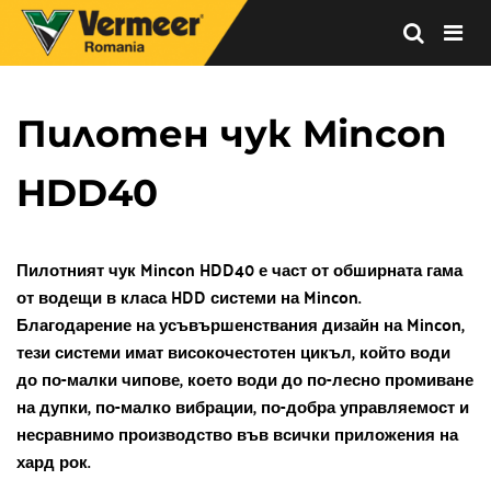
Vermeer
Corporation
-
Пилотен чук Mincon 
Romania
HDD40
Пилотният чук Mincon HDD40 е част от обширната гама 
от водещи в класа HDD системи на Mincon. 
Благодарение на усъвършенствания дизайн на Mincon, 
тези системи имат високочестотен цикъл, който води 
до по-малки чипове, което води до по-лесно промиване 
на дупки, по-малко вибрации, по-добра управляемост и 
несравнимо производство във всички приложения на 
хард рок.