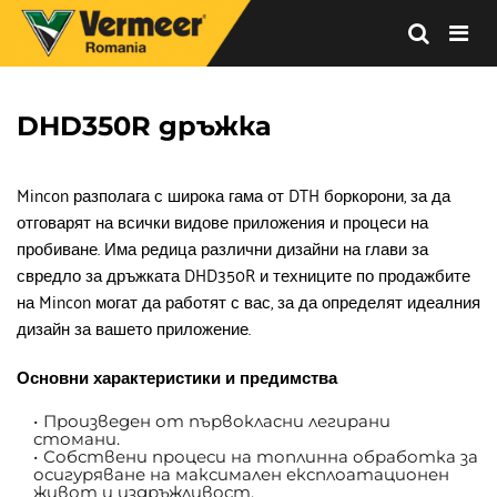
Vermeer
Corporation
-
DHD350R дръжка
Romania
Mincon разполага с широка гама от DTH боркорони, за да 
отговарят на всички видове приложения и процеси на 
пробиване. Има редица различни дизайни на глави за 
свредло за дръжката DHD350R и техниците по продажбите 
на Mincon могат да работят с вас, за да определят идеалния 
дизайн за вашето приложение.
Основни характеристики и предимства
Произведен от първокласни легирани 
стомани.
Собствени процеси на топлинна обработка за 
осигуряване на максимален експлоатационен 
живот и издръжливост.