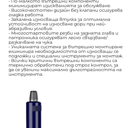
По-малкото вътрешни компоненти 
минимизират изискванията за обслужване.
Високочестотен дизайн без клапани осигурява 
гладка работа.
Закалена износваща втулка за оптимална 
устойчивост на износване дори при най-
абразивни условия.
Многостартовите резби на задната глава и 
патронника осигуряват лесно свързване/
разкачване на чука.
Уникалната система за вътрешно монтиране 
елиминира необходимостта от износващи се 
подложки и специални инструменти за монтаж.
Всички критични вътрешни компоненти са 
термично обработени под строг контрол, за 
да се увеличи максимално дълготрайността на 
инструмента.