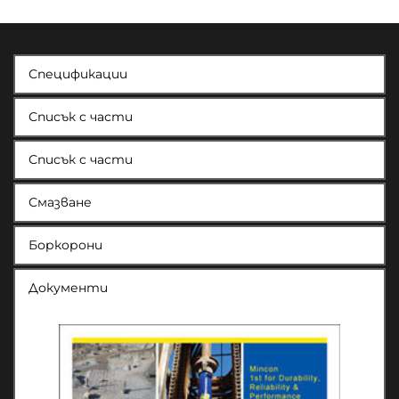
Спецификации
Списък с части
Списък с части
Смазване
Боркорони
Документи