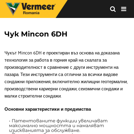
Vermeer
Corporation
-
Чук Mincon 6DH
Romania
Чукът Mincon 6DH е проектиран въз основа на доказана 
технология за работа в горния край на скалата за 
производителност в сравнение с други инструменти на 
пазара. Тези инструменти са отлични за всички видове 
сондажни приложения, включително жилищни геотермални, 
производствени кариерни сондажи, сеизмични сондажи и 
малки строителни сондажи.
Основни характеристики и предимства
Патентованите функции увеличават 
максимално мощността и намаляват 
изискванията за обслужване.