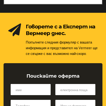
Говорете с а Експерт на 
Вермеер днес.
Попълнете следния формуляр с вашата 
информация и представител на Vermeer ще 
се свърже с вас възможно най-скоро.
Поискайте оферта