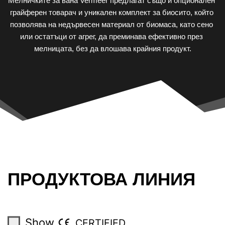
Мелничките за вана Vermeer предлагат също и опционален 
грайферен товарач и уникален комплект за биосито, който 
позволява на недървесен материал от биомаса, като сено 
или остатъци от агрег, да преминава ефективно през 
мелницата, без да влошава крайния продукт.
ПРОДУКТОВА ЛИНИЯ
Show
CERTIFIED