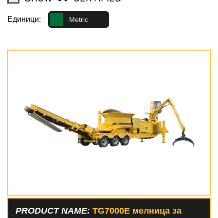
Единици:
Metric
PRODUCT NAME:
TG7000E мелница за