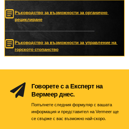
Ръководство за възможности за органично 
рециклиране
Ръководство за възможности за управление на 
горското стопанство
Говорете с а Експерт на 
Вермеер днес.
Попълнете следния формуляр с вашата 
информация и представител на Vermeer ще 
се свърже с вас възможно най-скоро.