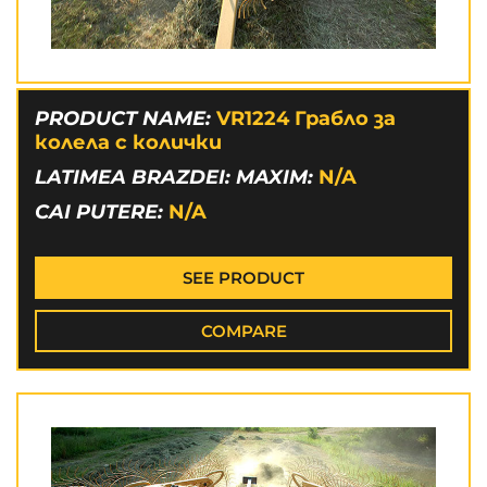
PRODUCT NAME:
VR1224 Грабло за
колела с колички
LATIMEA BRAZDEI: MAXIM:
N/A
CAI PUTERE:
N/A
SEE PRODUCT
COMPARE