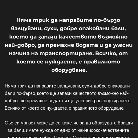
Няма трик да направите по-бързо 
валцувани, сухи, добре опаковани бали, 
което да запази качеството възможно 
най-добро, да премахне водата и да улесни 
начина на транспортиране. Всичко, от 
което се нуждаете, е правилното 
оборудване.
Няма трик да направите валцувани, сухи, добре опаковани 
бали по-бързо, което ще запази качеството възможно най-
добро, ще премахне водата и ще улесни транспортирането. 
Всичко, от което се нуждаете, е правилното оборудване.
Със сигурност може да се каже, че за да образувате бразди 
за бали, имате нужда от едно от най-висококачествените 
вентилаторни гребла Vermeer. Vermeer предлага няколко 