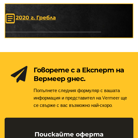
2020 г. Гребла
Говорете с а Експерт на 
Вермеер днес.
Попълнете следния формуляр с вашата 
информация и представител на Vermeer ще 
се свърже с вас възможно най-скоро.
Поискайте оферта