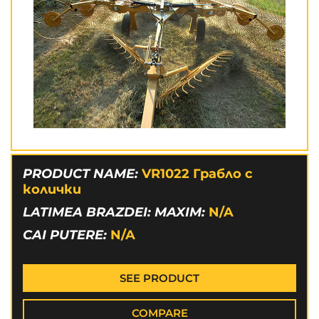
PRODUCT NAME:
VR1022 Грабло с
колички
LATIMEA BRAZDEI: MAXIM:
N/A
CAI PUTERE:
N/A
SEE PRODUCT
COMPARE