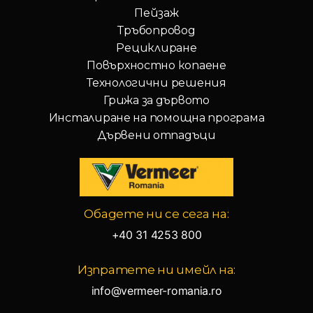
Пейзаж
Тръбопровод
Рециклиране
Повърхностно копаене
Технологични решения
Грижа за дървото
Инсталиране на помощна програма
Дървени отпадъци
Vermeer
Обадете ни се сега на:
Corporation
-
+40 31 4253 800
Romania
Изпратете ни имейл на:
info@vermeer-romania.ro