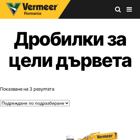
Vermeer
Corporation
Дробилки за
-
Romania
цели дървета
Показване на 3 резултата