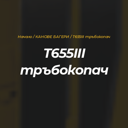
Начало
/
КАНОВЕ БАГЕРИ
/ Т655III тръбокопач
Т655III
тръбокопач