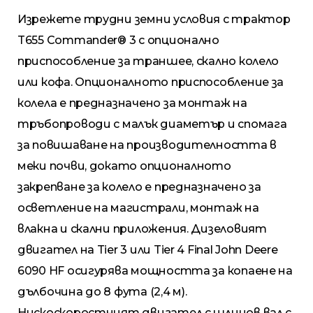
Изрежете трудни земни условия с трактор
T655 Commander® 3 с опционално
приспособление за траншее, скално колело
или кофа. Опционалното приспособление за
колела е предназначено за монтаж на
тръбопроводи с малък диаметър и спомага
за повишаване на производителността в
меки почви, докато опционалното
закрепване за колело е предназначено за
осветление на магистрали, монтаж на
влакна и скални приложения. Дизеловият
двигател на Tier 3 или Tier 4 Final John Deere
6090 HF осигурява мощността за копаене на
дълбочина до 8 фута (2,4 м).
Нискоскоростният двигател с шлицов вал с