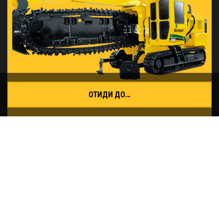
Работни спирачки
Хидростатиче
н
ОТИДИ ДО...
Т855III Тръбокопател
ОЩЕ