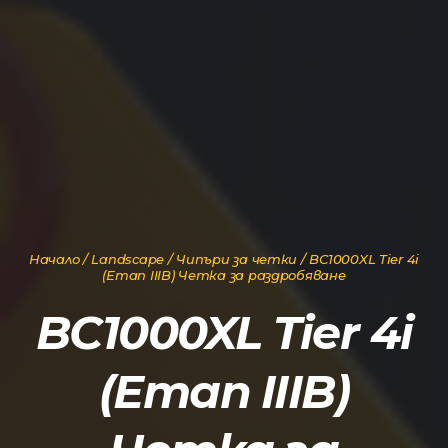
Начало
/
Landscape
/
Чипъри за четки
/ BC1000XL Tier 4i
(Етап IIIB) Четка за раздробяване
BC1000XL Tier 4i
(Етап IIIB)