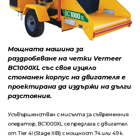
Мощната машина за
раздробяване на четки Vermeer
BC1000XL със своя изцяло
стоманен корпус на двигателя е
проектирана да издържи на дълги
разстояния.
Усъвършенстван с мисълта за съвременния
оператор, BC1000XL се предлага с двигател
от Tier 4i (Stage IIIB) с мощност 74 или 49 к.