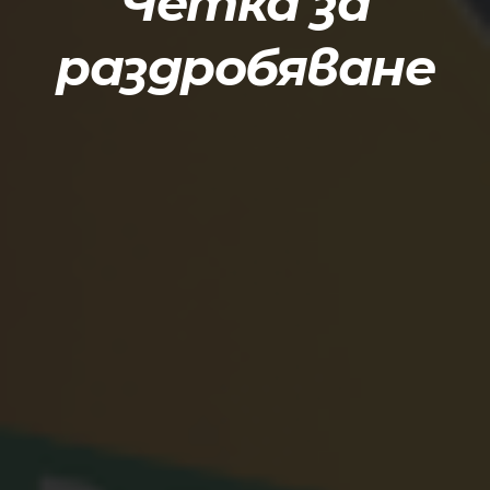
Четка за
раздробяване