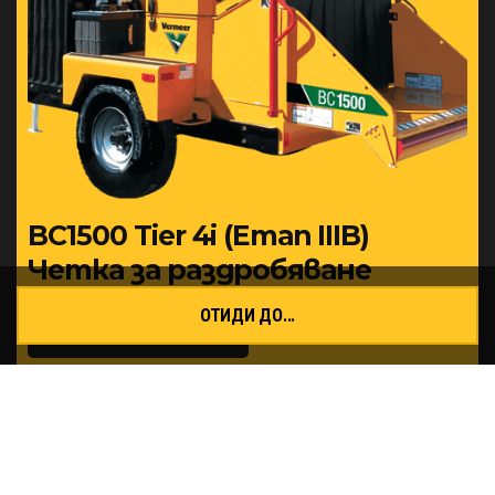
Тип спирачка
Стандартен
електрически
или
хидравличен
по избор
Тип светлини на ремаркето
LED
BC1500 Tier 4i (Етап IIIB)
Четка за раздробяване
ОТИДИ ДО...
ОЩЕ