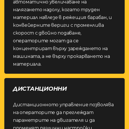
автоматично увеличаване на
налягането надолу, когато труден
материал навлезе в режещия барабан, и
конвейерните вериги с променлива
скорост с двойно подаване,
операторите могат да се
концентрират върху зареждането на
машината, а не върху прокарването на
материала.
ДИСТАНЦИОННИ
Дистанционното управление позволява
на операторите да преглеждат
параметрите на двигателя и да
променят различни настройки.