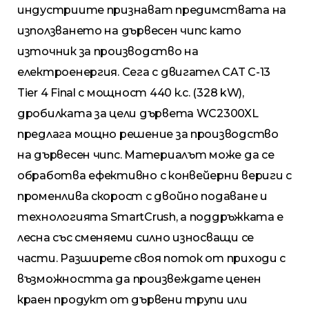
индустриите признават предимствата на
използването на дървесен чипс като
източник за производство на
електроенергия. Сега с двигател CAT C-13
Tier 4 Final с мощност 440 к.с. (328 kW),
дробилката за цели дървета WC2300XL
предлага мощно решение за производство
на дървесен чипс. Материалът може да се
обработва ефективно с конвейерни вериги с
променлива скорост с двойно подаване и
технологията SmartCrush, а поддръжката е
лесна със сменяеми силно износващи се
части. Разширете своя поток от приходи с
възможността да произвеждате ценен
краен продукт от дървени трупи или