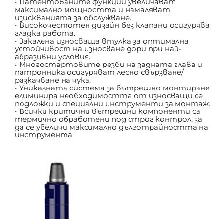
Патентованите функции увеличават 
максимално мощността и намаляват 
изискванията за обслужване.
Високочестотен дизайн без клапани осигурява 
гладка работа.
Закалена износваща втулка за оптимална 
устойчивост на износване дори при най-
абразивни условия.
Многостартовите резби на задната глава и 
патронника осигуряват лесно свързване/
разкачване на чука.
Уникалната система за вътрешно монтиране 
елиминира необходимостта от износващи се 
подложки и специални инструменти за монтаж.
Всички критични вътрешни компоненти са 
термично обработени под строг контрол, за 
да се увеличи максимално дълготрайността на 
инструмента.