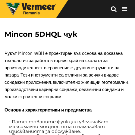
Vermeer
Corporation
-
Mincon 5DHQL чук
Romania
Чукът Mincon 55BH е проектиран въз основа на доказана 
технология за работа в горния край на скалата за 
производителност в сравнение с други инструменти на 
пазара. Тези инструменти са отлични за всички видове 
сондажни приложения, включително жилищни геотермални, 
производствени кариерни сондажи, сеизмични сондажи и 
малки строителни сондажи.
Основни характеристики и предимства
Патентованите функции увеличават 
максимално мощността и намаляват 
изискванията за обслужване.