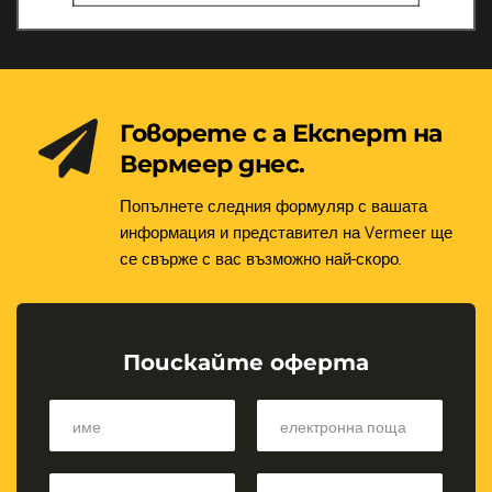
Говорете с а Експерт на 
Вермеер днес.
Попълнете следния формуляр с вашата 
информация и представител на Vermeer ще 
се свърже с вас възможно най-скоро.
Поискайте оферта