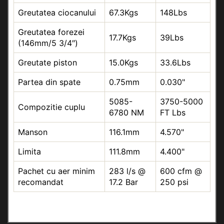
Greutatea ciocanului
67.3Kgs
148Lbs
Greutatea forezei
17.7Kgs
39Lbs
(
146mm/5 3/4″
)
Greutate piston
15.0Kgs
33.6Lbs
Partea din spate
0.75mm
0.030"
5085-
3750-5000
Compozitie cuplu
6780 NM
FT Lbs
Manson
116.1mm
4.570"
Limita
111.8mm
4.400"
Pachet cu aer minim
283 l/s @
600 cfm @
recomandat
17.2 Bar
250 psi