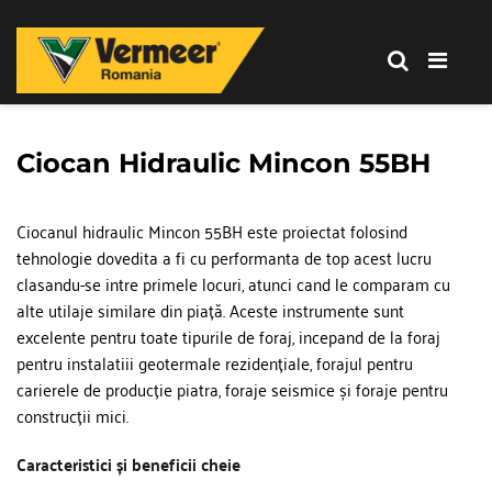
Corporation
-
Romania
Vermeer
Corporation
-
Ciocan Hidraulic Mincon 55BH
Romania
Ciocanul hidraulic Mincon 55BH este proiectat folosind 
tehnologie dovedita a fi cu performanta de top acest lucru 
clasandu-se intre primele locuri, atunci cand le comparam cu 
alte utilaje similare din piață. Aceste instrumente sunt 
excelente pentru toate tipurile de foraj, incepand de la foraj 
pentru instalatiii geotermale rezidențiale, forajul pentru 
carierele de producție piatra, foraje seismice și foraje pentru 
construcții mici.
Caracteristici și beneficii cheie