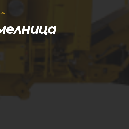
ица
мелница