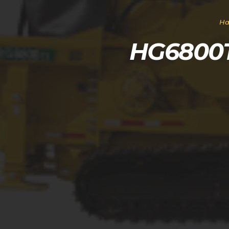
На
HG6800