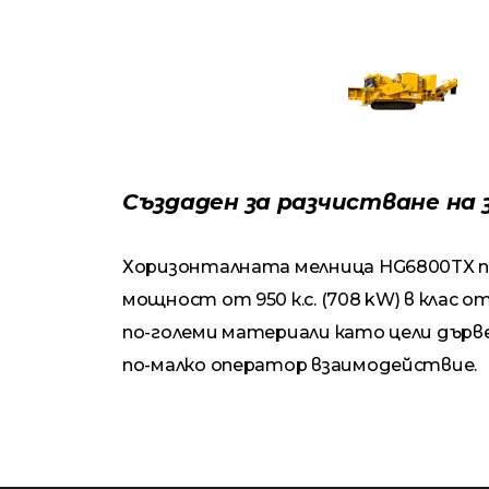
Създаден за разчистване на 
Хоризонталната мелница HG6800TX пр
мощност от 950 к.с. (708 kW) в клас от
по-големи материали като цели дърве
по-малко оператор взаимодействие.