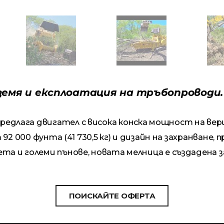
земя и експлоатация на тръбопроводи.
едлага двигател с висока конска мощност на вер
 92 000 фунта (41 730,5 кг) и дизайн на захранване
та и големи пънове, новата мелница е създадена з
ПОИСКАЙТЕ ОФЕРТА