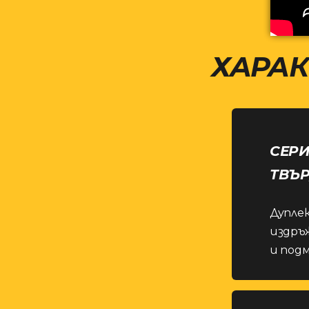
ХАРАК
СЕРИ
ТВЪ
Дуплек
издръж
и подм