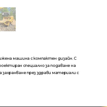
ижена машина с компактен дизайн. С
, проектиран специално за подаване на
а захранване през здрави материали с