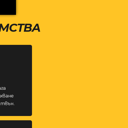
ИМСТВА
ага
ахване
отвън.