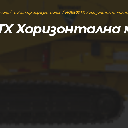
чало
/
токатор хоризонтален
/ HG6800TX Хоризонтална мелн
TX Хоризонтална 