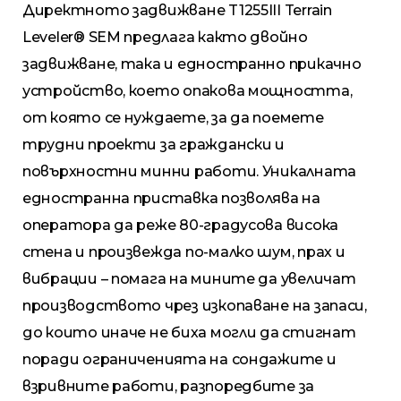
Директното задвижване T1255III Terrain
Leveler® SEM предлага както двойно
задвижване, така и едностранно прикачно
устройство, което опакова мощността,
от която се нуждаете, за да поемете
трудни проекти за граждански и
повърхностни минни работи. Уникалната
едностранна приставка позволява на
оператора да реже 80-градусова висока
стена и произвежда по-малко шум, прах и
вибрации – помага на мините да увеличат
производството чрез изкопаване на запаси,
до които иначе не биха могли да стигнат
поради ограниченията на сондажите и
взривните работи, разпоредбите за