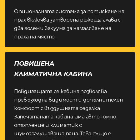
Опционалната система за потискане на
прах включва затворена режеща глава с
два големи вакуума за намаляване на
праха на място.
ПОВИШЕНА
КЛИМАТИЧНА КАБИНА
Повдигащата се кабина позволява
превъзходна видимост и допълнителен
комфорт с въздушната седалка.
Запечатаната кабина има автономно
отопление и климатик с
шумозаглушаваща пяна. Това също е