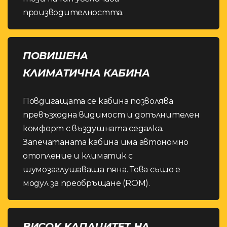
производителността.
ПОВИШЕНА
КЛИМАТИЧНА КАБИНА
Повдигащата се кабина позволява
превъзходна видимост и допълнителен
комфорт с въздушната седалка.
Запечатаната кабина има автономно
отопление и климатик с
шумозаглушаваща пяна. Това също е
модул за преобръщане (ROM).
ВИСОК КАПАЦИТЕТ НА