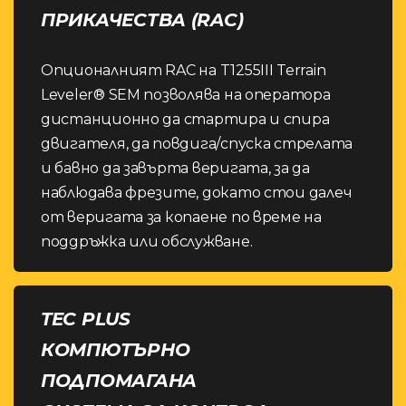
ПРИКАЧЕСТВА (RAC)
Опционалният RAC на T1255III Terrain
Leveler® SEM позволява на оператора
дистанционно да стартира и спира
двигателя, да повдига/спуска стрелата
и бавно да завърта веригата, за да
наблюдава фрезите, докато стои далеч
от веригата за копаене по време на
поддръжка или обслужване.
TEC PLUS
КОМПЮТЪРНО
ПОДПОМАГАНА