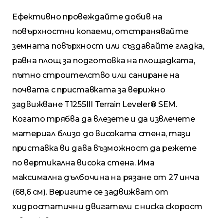
Ефективно провеждайте добив на
повърхностни копаеми, отстранявайте
земната повърхност или създавайте гладка,
равна площ за подготовка на площадката,
пътно строителство или саниране на
почвата с приставката за верижно
задвижване T1255III Terrain Leveler® SEM.
Когато трябва да влезете и да извлечете
материал близо до високата стена, тази
приставка ви дава възможност да режете
по вертикална висока стена. Има
максимална дълбочина на рязане от 27 инча
(68,6 см). Веригите се задвижват от
хидростатични двигатели с ниска скорост