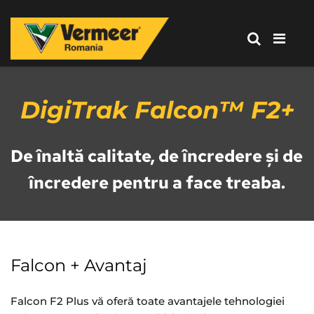
Corporation
-
Romania
Vermeer
Corporation
-
DigiTrak Falcon™ F2+
Romania
De înaltă calitate, de încredere și de 
încredere pentru a face treaba.
Falcon + Avantaj
Falcon F2 Plus vă oferă toate avantajele tehnologiei 