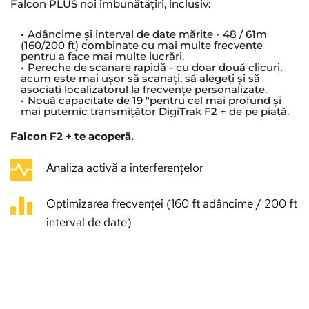
Falcon PLUS noi îmbunătățiri, inclusiv:
Adâncime și interval de date mărite - 48 / 61m 
(160/200 ft) combinate cu mai multe frecvențe 
pentru a face mai multe lucrări.
Pereche de scanare rapidă - cu doar două clicuri, 
acum este mai ușor să scanați, să alegeți și să 
asociați localizatorul la frecvențe personalizate.
Nouă capacitate de 19 "pentru cel mai profund și 
mai puternic transmițător DigiTrak F2 + de pe piață.
Falcon F2 + te acoperă.
Analiza activă a interferențelor
Optimizarea frecvenței (160 ft adâncime / 200 ft 
interval de date)