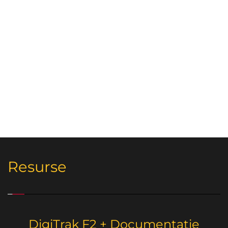
Resurse
DigiTrak F2 + Documentatie