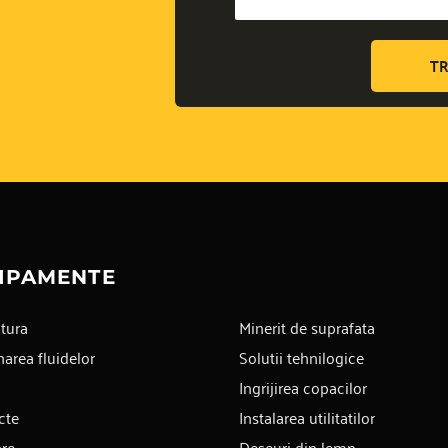
TR
IPAMENTE
tura
Minerit de suprafata
area fluidelor
Solutii tehnilogice
Ingrijirea copacilor
cte
Instalarea utilitatilor
are
Deseuri din lemn