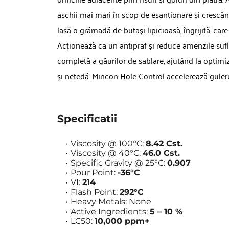
așchii mai mari în scop de eșantionare și crescân
lasă o grămadă de butași lipicioasă, îngrijită, care
Acționează ca un antipraf și reduce amenzile sufla
completă a găurilor de sablare, ajutând la optimi
și netedă. Mincon Hole Control accelerează gulerul
Specificatii
Viscosity @ 100°C: 
8.42 Cst.
Viscosity @ 40°C: 
46.0 Cst.
Specific Gravity @ 25°C: 
0.907
Pour Point: 
-36°C
VI: 
214
Flash Point: 
292°C
Heavy Metals: None
Active Ingredients: 
5 – 10 %
LC50: 
10,000 ppm+