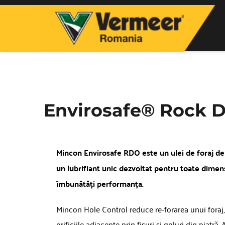
Envirosafe® Rock Dr
Mincon Envirosafe RDO este un ulei de foraj de 
un lubrifiant unic dezvoltat pentru toate dimens
îmbunătăți performanța.
Mincon Hole Control reduce re-forarea unui foraj, d
orificiile adiacente prin fisuri și goluri din piatră.