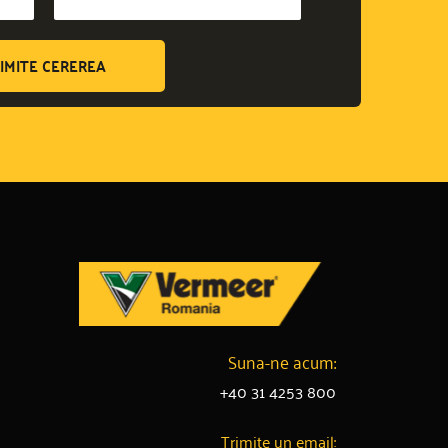
IMITE CEREREA
Suna-ne acum:
+40 31 4253 800
Trimite un email: