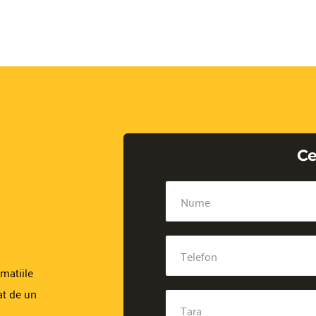
Ce
atiile 
at de un 