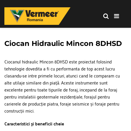
Corporation
-
Romania
Vermeer
Corporation
-
Ciocan Hidraulic Mincon 8DHSD
Romania
Ciocanul hidraulic Mincon 8DHSD este proiectat folosind 
tehnologie dovedita a fi cu performanta de top acest lucru 
clasandu-se intre primele locuri, atunci cand le comparam cu 
alte utilaje similare din piață. Aceste instrumente sunt 
excelente pentru toate tipurile de foraj, incepand de la foraj 
pentru instalatiii geotermale rezidențiale, forajul pentru 
carierele de producție piatra, foraje seismice și foraje pentru 
construcții mici.
Caracteristici și beneficii cheie