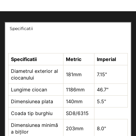
Specificatii
Specificatii
Metric
Imperial
Diametrul exterior al
181mm
7.15"
ciocanului
Lungime ciocan
1186mm
46.7"
Dimensiunea plata
140mm
5.5"
Coada tip burghiu
SD8/6315
Dimensiunea minimă
203mm
8.0"
a biților