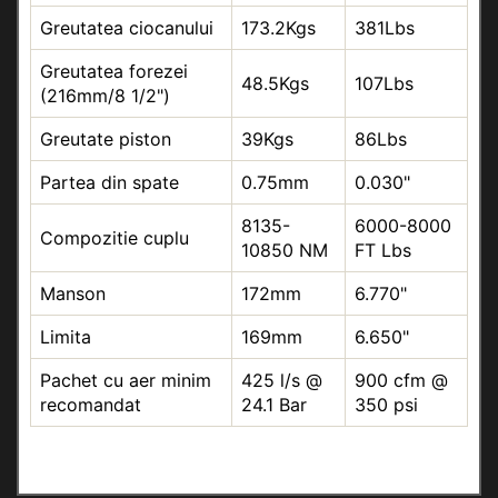
Greutatea ciocanului
173.2Kgs
381Lbs
Greutatea forezei
48.5Kgs
107Lbs
(216mm/8 1/2")
Greutate piston
39Kgs
86Lbs
Partea din spate
0.75mm
0.030"
8135-
6000-8000
Compozitie cuplu
10850 NM
FT Lbs
Manson
172mm
6.770"
Limita
169mm
6.650"
Pachet cu aer minim
425 l/s @
900 cfm @
recomandat
24.1 Bar
350 psi