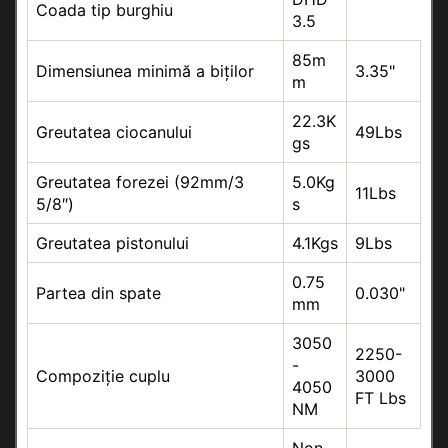
Coada tip burghiu
3.5
85m
Dimensiunea minimă a biților
3.35"
m
22.3K
Greutatea ciocanului
49Lbs
gs
Greutatea forezei (92mm/3
5.0Kg
11Lbs
5/8″)
s
Greutatea pistonului
4.1Kgs
9Lbs
0.75
Partea din spate
0.030"
mm
3050
2250-
-
Compoziție cuplu
3000
4050
FT Lbs
NM