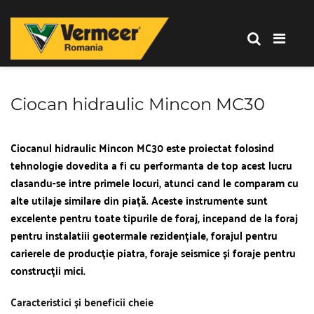
Corporation
-
Romania
Vermeer
Corporation
-
Ciocan hidraulic Mincon MC30
Romania
Ciocanul hidraulic Mincon MC30 este proiectat folosind 
tehnologie dovedita a fi cu performanta de top acest lucru 
clasandu-se intre primele locuri, atunci cand le comparam cu 
alte utilaje similare din piață. Aceste instrumente sunt 
excelente pentru toate tipurile de foraj, incepand de la foraj 
pentru instalatiii geotermale rezidențiale, forajul pentru 
carierele de producție piatra, foraje seismice și foraje pentru 
construcții mici.
Caracteristici și beneficii cheie