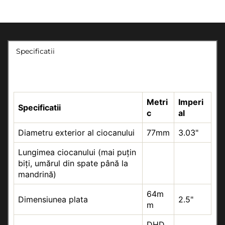
Specificatii
Metri
Imperi
Specificatii
c
al
Diametru exterior al ciocanului
77mm
3.03"
Lungimea ciocanului (mai puțin
biți, umărul din spate până la
mandrină)
64m
Dimensiunea plata
2.5"
m
DHD