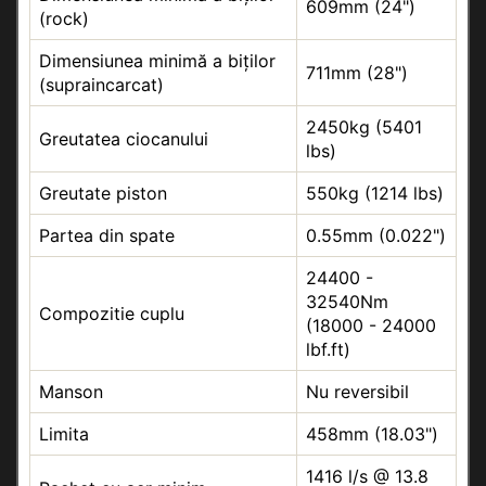
609mm (24")
(rock)
Dimensiunea minimă a biților
711mm (28")
(supraincarcat)
2450kg (5401
Greutatea ciocanului
lbs)
Greutate piston
550kg (1214 lbs)
Partea din spate
0.55mm (0.022")
24400 -
32540Nm
Compozitie cuplu
(18000 - 24000
lbf.ft)
Manson
Nu reversibil
Limita
458mm (18.03")
1416 l/s @ 13.8