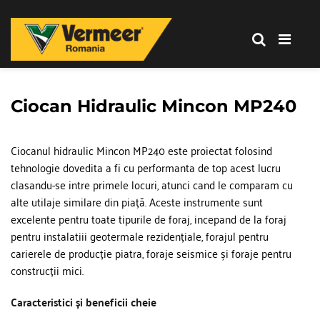
Corporation
-
Romania
Vermeer
Corporation
-
Ciocan Hidraulic Mincon MP240
Romania
Ciocanul hidraulic Mincon MP240 este proiectat folosind 
tehnologie dovedita a fi cu performanta de top acest lucru 
clasandu-se intre primele locuri, atunci cand le comparam cu 
alte utilaje similare din piață. Aceste instrumente sunt 
excelente pentru toate tipurile de foraj, incepand de la foraj 
pentru instalatiii geotermale rezidențiale, forajul pentru 
carierele de producție piatra, foraje seismice și foraje pentru 
construcții mici.
Caracteristici și beneficii cheie