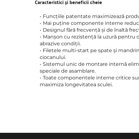
Caracteristici și beneficii cheie
Funcțiile patentate maximizează produc
Mai puține componente interne reduc l
Designul fără frecvență și de înaltă fre
Manșon cu rezistență la uzură pentru o r
abrazive condiții.
Filetele multi-start pe spate și mandri
ciocanului.
Sistemul unic de montare internă elim
speciale de asamblare.
Toate componentele interne critice sunt
maximiza longevitatea sculei.