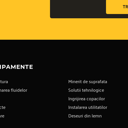
TR
IPAMENTE
tura
Minerit de suprafata
area fluidelor
Solutii tehnilogice
Ingrijirea copacilor
cte
Instalarea utilitatilor
are
Deseuri din lemn