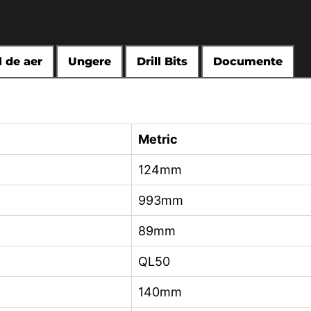
 de aer
Ungere
Drill Bits
Documente
Metric
124mm
993mm
89mm
QL50
140mm