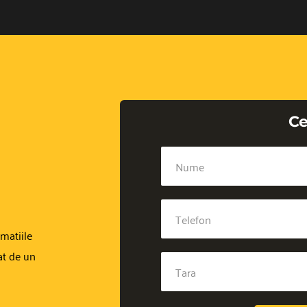
Ce
atiile 
at de un 