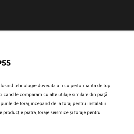
Vermeer
Corporation
-
Romania
P55
losind tehnologie dovedita a fi cu performanta de top 
i cand le comparam cu alte utilaje similare din piață. 
rile de foraj, incepand de la foraj pentru instalatiii 
 producție piatra, foraje seismice și foraje pentru 