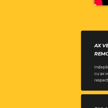
AX V
REMO
Indepli
cu ax v
respect