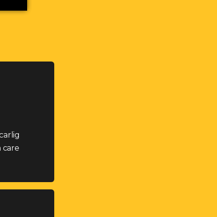
carlig
a care