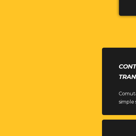
CONT
TRAN
Comuta 
simple 