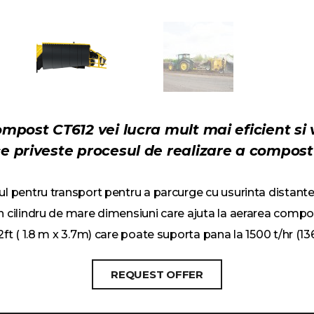
compost CT612 vei lucra mult mai eficient s
ce priveste procesul de realizare a compost
ul pentru transport pentru a parcurge cu usurinta distante
n cilindru de mare dimensiuni care ajuta la aerarea compo
2ft ( 1.8 m x 3.7m) care poate suporta pana la 1500 t/hr (13
REQUEST OFFER