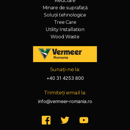
Reciclare
Minare de suprafață
Soluții tehnologice
Tree Care
Utility Installation
Wood Waste
Vermeer
Sunați-ne la:
Corporation
-
+40 31 4253 800
Romania
Trimiteți email la:
info@vermeer-romania.ro