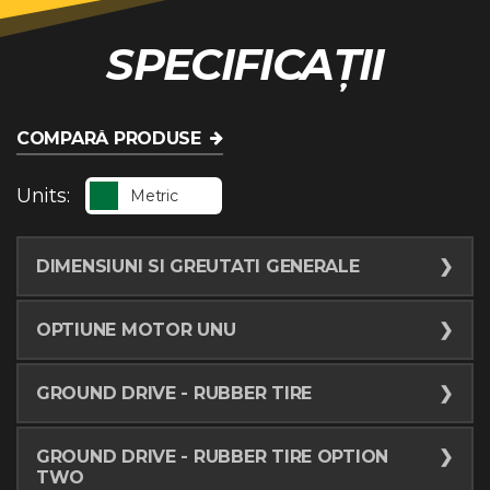
SPECIFICAȚII
COMPARĂ PRODUSE
Units:
Metric
DIMENSIUNI SI GREUTATI GENERALE
Weight (basic tractor, rubber
1469.6
kg
OPTIUNE MOTOR UNU
tires)
Make and Model
Kubota
Weight (basic tractor, rubber
1446.1
kg
GROUND DRIVE - RUBBER TIRE
WG1605
tires, option two)
Maximum forward transport speed
3.9
km/h
Putere maxima
34.9
kw
GROUND DRIVE - RUBBER TIRE OPTION
Weight (basic tractor, rubber
1333.6
kg
(high)
TWO