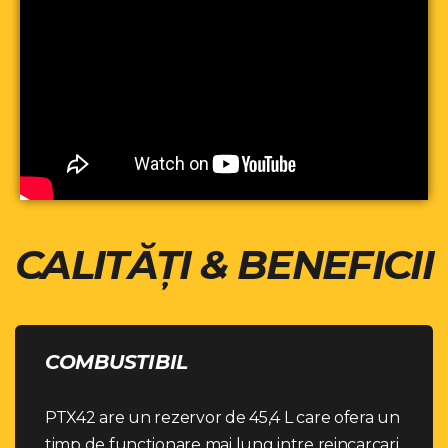
CALITĂȚI & BENEFICII
COMBUSTIBIL
PTX42 are un rezervor de 45,4 L care ofera un
timp de functionare mai lung intre reincarcari,