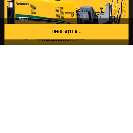
DERULAȚI LA...
D9x13 S3 Tier 4i (Stage IIIB) HDD
CITEȘTE MAI MULT