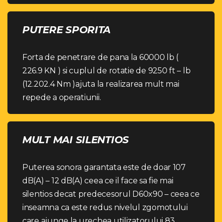
PUTERE SPORITA
Forta de penetrare de pana la 60000 lb (
226.9 KN ) si cuplul de rotatie de 9250 ft – lb
(12.202.4 Nm )ajuta la realizarea mult mai
repede a operatiunii.
MULT MAI SILENTIOS
Puterea sonora garantata este de doar 107
dB(A) – 12 dB(A) ceea ce il face sa fie mai
silentios decat predecesorul D60x90 – ceea ce
inseamna ca este redus nivelul zgomotului
care ajunge la urechea utilizatorului 83