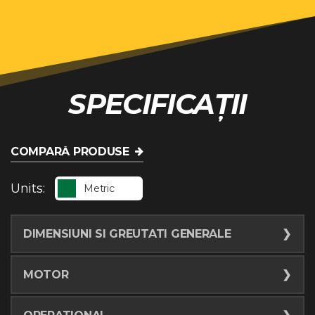
SPECIFICAȚII
COMPARĂ PRODUSE
Units:
Metric
DIMENSIUNI SI GREUTATI GENERALE
Lungime (Transport minim)
899.2
cm
MOTOR
Lățime (Transport minim)
228.6
cm
Marca și modelul
Cat