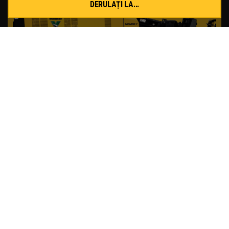
DERULAȚI LA...
FOREZA ORIZONTAL DIRIJATA
D20x22 S3 HDD
CITEȘTE MAI MULT