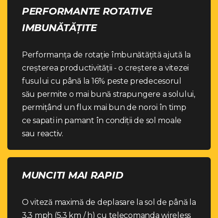
PERFORMANTE ROTATIVE
IMBUNĂTĂȚITE
Performanța de rotație îmbunătățită ajută la
creșterea productivității - o creștere a vitezei
fusului cu până la 16% peste predecesorul
său permite o mai bună strapungere a solului,
permițând un flux mai bun de noroi în timp
ce sapati in pamant în condiții de sol moale
sau reactiv.
MUNCITI MAI RAPID
O viteză maximă de deplasare la sol de până la
3,3 mph (5,3 km / h) cu telecomanda wireless