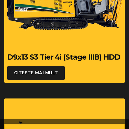
D9x13 S3 Tier 4i (Stage IIIB) HDD
CITEȘTE MAI MULT