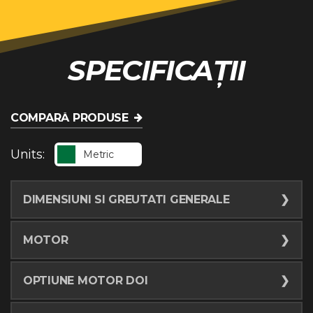
SPECIFICAȚII
COMPARĂ PRODUSE
Units:
Metric
DIMENSIUNI SI GREUTATI GENERALE
Lungime (Transport minim)
388.6
cm
MOTOR
Lățime (Transport minim)
111.8
cm
Marca și modelul
Deutz TD2.9
OPTIUNE MOTOR DOI
Înălțime (Transport minim)
167.6
cm
Tipul de combustibil
Motorină cu